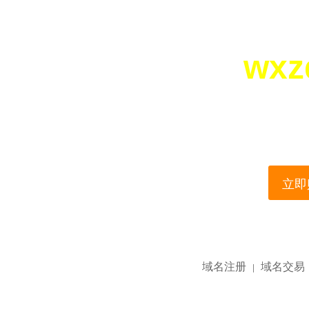
wxz
您所访问的域名正在
This domain name is current
立即购
域名注册
域名交易
|